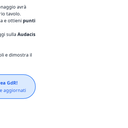
onaggio avrà
io tavolo.
ra e ottieni
punti
ggi sulla
Audacis
oli e dimostra il
Area GdR!
e aggiornati